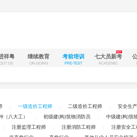
进祥粤
继续教育
考前培训
七大员新考
OUT US
ON-GOING
PRE-TEST
ACADEMIC
造师
专业技术人员（职称继续教育)
一级造价工程师
二级造价工程师
全责任人
一级建造师
非高危行业
高危行业
其他从业人员安全培训（
师
一级造价工程师
二级造价工程师
安全生
|
|
|
造师
二级建造师
一级造价工程师
二级造价工程师
安全生产管理人员
业技能工种（八大工）
初级建(构)筑物消防员
中级建(构)筑物消防员
广
种（八大工）
初级建(构)筑物消防员
中级建(构)筑
|
|
理工程师
注册消防工程师
注册安全工程师
乡村建筑工匠
社会培训评
注册监理工程师
注册消防工程师
注册安全工
|
|
|
业人员安全培训（全员培训）
特种工复审（应急局）