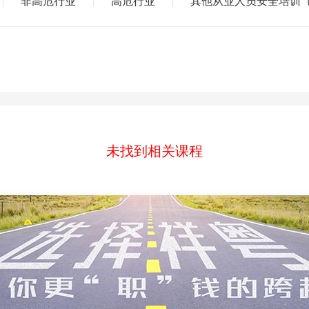
非高危行业
高危行业
其他从业人员安全培训
|
|
|
造师
二级建造师
安全生产管理人员（安管人员）
施工现场专业人员（
防工程师
注册安全工程师
一级造价工程师
企业培训
消防安全责任人
业技能工种（八大工）
建筑职业技能工种（八大工）
特种工
城乡建设领域
未找到相关课程