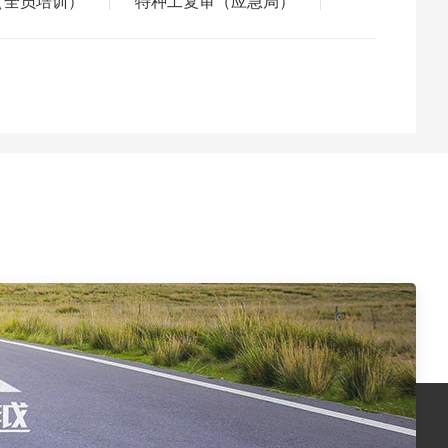
（全员培训）
特种工复审（应急局）
|
|
七大员）
建(构)筑物消防员
二级造价工程师
注册监理工程师
施工现场专业人员(七大员)继续教育