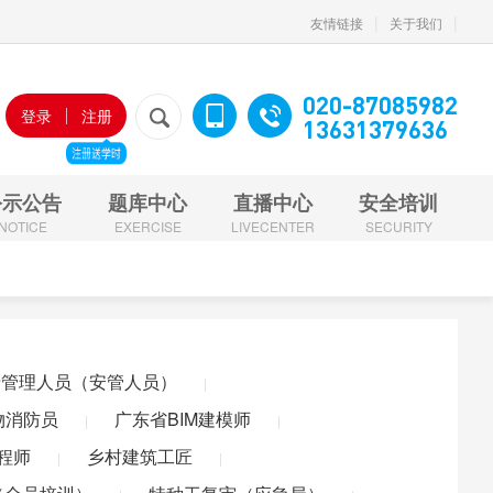
|
|
友情链接
关于我们
020-87085982
登录
注册
13631379636
公示公告
题库中心
直播中心
安全培训
NOTICE
EXERCISE
LIVECENTER
SECURITY
安全生产管理人员（安管人员）
施工现场专业人员（七大员）
全员培训）
特种工复审（应急局）
产管理人员（安管人员）
|
（安管人员）
施工现场专业人员（七大员）
东省BIM建模师
广东省BIM高级建模师
广东省BIM应用建模师
物消防员
广东省BIM建模师
|
|
价组织职业技能等级认定
特种工
非高危行业
高危行业
程师
乡村建筑工匠
|
|