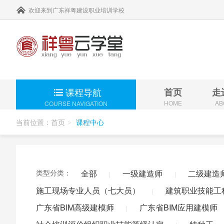
欢迎来到广东祥粤建设职业培训学校
课程导航
首页
走
HOME
AB
COURSE NAVIGATION
当前位置：
首页
课程中心
>
二级建
继续教育 >
消防安
类型分类：
全部
一级建造师
二级建造
|
|
一级建
建筑职
施工现场专业人员（七大员）
建筑职业技能工
|
考前培训 >
注册监
广东省BIM高级建模师
广东省BIM应用建模师
|
其他从