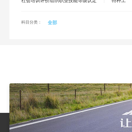
社会培训评价组织职业技能等级认定
特种工
|
一级建
题库通 >
注册消
科目分类：
全部
建筑职
适岗人员培训
住房与
>
消防安全责任
人 >
消防安全责任
人 >