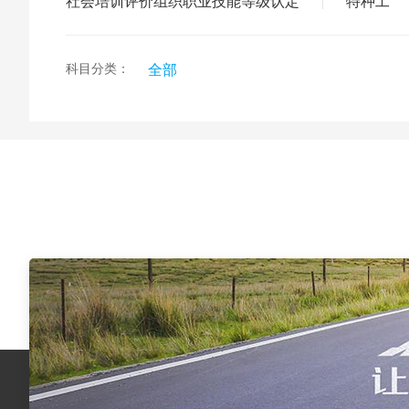
社会培训评价组织职业技能等级认定
特种工
|
一级建
题库通 >
注册消
科目分类：
全部
建筑职
适岗人员培训
住房与
>
消防安全责任
人 >
消防安全责任
人 >