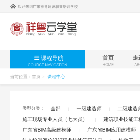
欢迎来到广东祥粤建设职业培训学校
课程导航
首页
走
HOME
AB
COURSE NAVIGATION
当前位置：
首页
课程中心
>
二级建
继续教育 >
消防安
类型分类：
全部
一级建造师
二级建造
|
|
一级建
建筑职
施工现场专业人员（七大员）
建筑职业技能工
|
考前培训 >
注册监
广东省BIM高级建模师
广东省BIM应用建模师
|
其他从