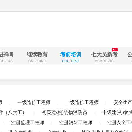
进祥粤
继续教育
考前培训
七大员新考
OUT US
ON-GOING
PRE-TEST
ACADEMIC
造师
专业技术人员（职称继续教育)
一级造价工程师
二级造价工程师
全责任人
一级建造师
非高危行业
高危行业
其他从业人员安全培训（
师
一级造价工程师
二级造价工程师
安全生
|
|
|
造师
二级建造师
一级造价工程师
二级造价工程师
安全生产管理人员
业技能工种（八大工）
初级建(构)筑物消防员
中级建(构)筑物消防员
广
种（八大工）
初级建(构)筑物消防员
中级建(构)筑
|
|
理工程师
注册消防工程师
注册安全工程师
乡村建筑工匠
社会培训评
注册监理工程师
注册消防工程师
注册安全工
|
|
|
业人员安全培训（全员培训）
特种工复审（应急局）