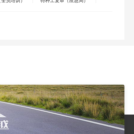
（全员培训）
特种工复审（应急局）
|
|
七大员）
建(构)筑物消防员
二级造价工程师
注册监理工程师
施工现场专业人员(七大员)继续教育