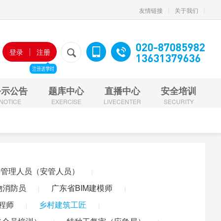
|
|
友情链接
关于我们
020-87085982
登录
注册
13631379636
公示公告
题库中心
直播中心
安全培训
NOTICE
EXERCISE
LIVECENTER
SECURITY
安全生产管理人员（安管人员）
施工现场专业人员（七大员）
全员培训）
特种工复审（应急局）
产管理人员（安管人员）
|
（安管人员）
施工现场专业人员（七大员）
东省BIM建模师
广东省BIM高级建模师
广东省BIM应用建模师
物消防员
广东省BIM建模师
|
|
价组织职业技能等级认定
特种工
非高危行业
高危行业
程师
乡村建筑工匠
|
|