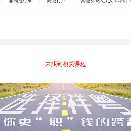
非高危行业
高危行业
其他从业人员安全培训
|
|
|
造师
二级建造师
安全生产管理人员（安管人员）
施工现场专业人员（
防工程师
注册安全工程师
一级造价工程师
企业培训
消防安全责任人
业技能工种（八大工）
建筑职业技能工种（八大工）
特种工
城乡建设领域
未找到相关课程