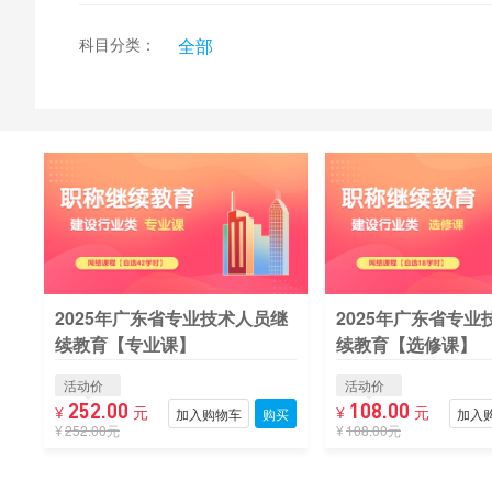
一级建
科目分类：
全部
题库通 >
注册消
建筑职
适岗人员培训
住房与
>
2025年广东省专业技术人员继
2025年广东省专业
消防安全责任
续教育【专业课】
续教育【选修课】
人 >
活动价
活动价
252.00
108.00
¥
元
¥
元
加入购物车
购买
加入
¥
252.00元
¥
108.00元
消防安全责任
人 >