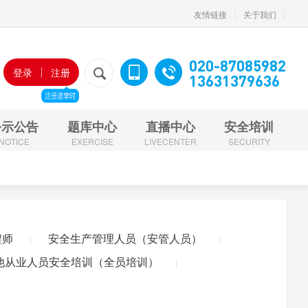
|
|
友情链接
关于我们
020-87085982
登录
注册
13631379636
公示公告
题库中心
直播中心
安全培训
NOTICE
EXERCISE
LIVECENTER
SECURITY
安全生产管理人员（安管人员）
施工现场专业人员（七大员）
全员培训）
特种工复审（应急局）
程师
安全生产管理人员（安管人员）
|
|
（安管人员）
施工现场专业人员（七大员）
东省BIM建模师
广东省BIM高级建模师
广东省BIM应用建模师
他从业人员安全培训（全员培训）
|
价组织职业技能等级认定
特种工
非高危行业
高危行业