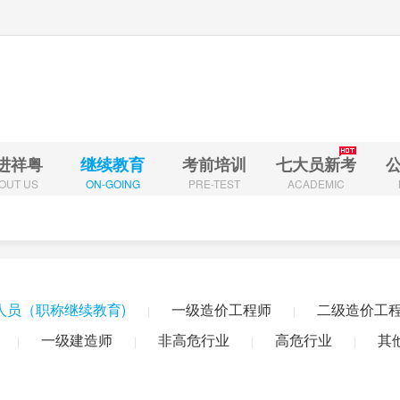
进祥粤
继续教育
考前培训
七大员新考
OUT US
ON-GOING
PRE-TEST
ACADEMIC
造师
专业技术人员（职称继续教育)
一级造价工程师
二级造价工程师
全责任人
一级建造师
非高危行业
高危行业
其他从业人员安全培训（
人员（职称继续教育)
一级造价工程师
二级造价工
|
|
造师
二级建造师
一级造价工程师
二级造价工程师
安全生产管理人员
业技能工种（八大工）
初级建(构)筑物消防员
中级建(构)筑物消防员
广
一级建造师
非高危行业
高危行业
其
|
|
|
|
理工程师
注册消防工程师
注册安全工程师
乡村建筑工匠
社会培训评
业人员安全培训（全员培训）
特种工复审（应急局）