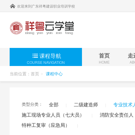
欢迎来到广东祥粤建设职业培训学校
课程导航
首页
走
HOME
AB
COURSE NAVIGATION
当前位置：
首页
课程中心
>
二级建
继续教育 >
消防安
类型分类：
全部
二级建造师
专业技术
|
|
一级建
建筑职
施工现场专业人员（七大员）
消防安全责任人
|
考前培训 >
注册监
特种工复审（应急局）
|
其他从